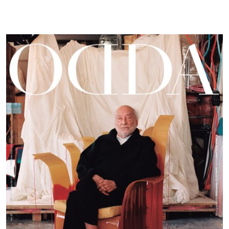
Gaetano
Pesce
|
S23